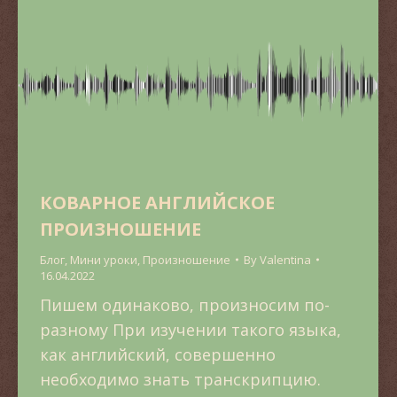
КОВАРНОЕ АНГЛИЙСКОЕ
ПРОИЗНОШЕНИЕ
Блог
,
Мини уроки
,
Произношение
By
Valentina
16.04.2022
Пишем одинаково, произносим по-
разному При изучении такого языка,
как английский, совершенно
необходимо знать транскрипцию.