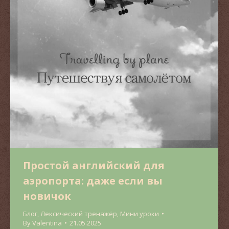
Простой английский для
аэропорта: даже если вы
новичок
Блог
,
Лексический тренажёр
,
Мини уроки
By
Valentina
21.05.2025