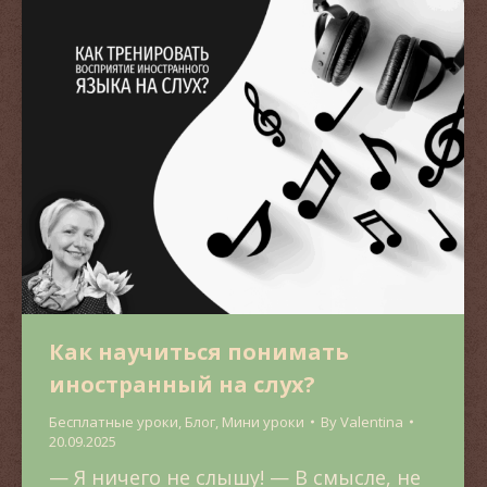
Как научиться понимать
иностранный на слух?
Бесплатные уроки
,
Блог
,
Мини уроки
By
Valentina
20.09.2025
— Я ничего не слышу! — В смысле, не