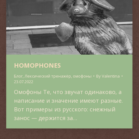
HOMOPHONES
Блог
,
Лексический тренажёр
,
омофоны
By
Valentina
23.07.2022
Омофоны Те, что звучат одинаково, а
написание и значение имеют разные.
Вот примеры из русского: снежный
занос — держится за…