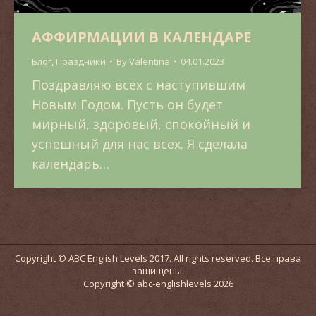
АФФИРМАЦИИ В КАЛЕНДАРЕ
Блог
,
Праздники
By
Valentina
04.01.2023
Поздравляю всех с наступившим
Новым Годом. Пусть он будет
мирный, здоровый, спокойный и
успешный для нас всех. Я сделала
календарь…
Copyright © ABC English Levels 2017. All rights reserved. Все права
защищены.
Copyright © abc-englishlevels 2026