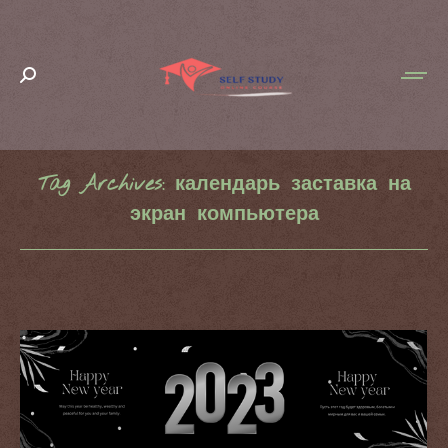
Search:
Tag Archives:
календарь заставка на
экран компьютера
You are here: