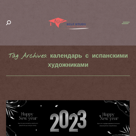
Search:
Tag Archives:
календарь с испанскими
художниками
You are here: