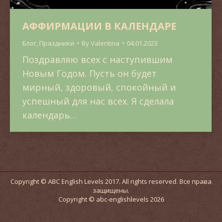
АФФИРМАЦИИ В КАЛЕНДАРЕ
Блог
,
Праздники
By
Valentina
04.01.2023
Поздравляю всех с наступившим
Новым Годом. Пусть он будет
мирный, здоровый, спокойный и
успешный для нас всех. Я сделала
календарь…
Copyright © ABC English Levels 2017. All rights reserved. Все права
защищены.
Copyright © abc-englishlevels 2026