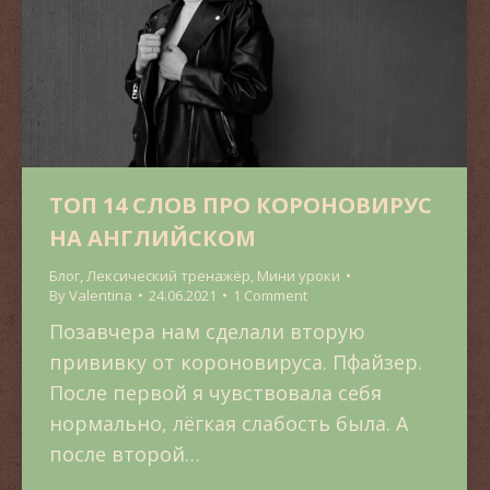
ТОП 14 СЛОВ ПРО КОРОНОВИРУС
НА АНГЛИЙСКОМ
Блог
,
Лексический тренажёр
,
Мини уроки
By
Valentina
24.06.2021
1 Comment
Позавчера нам сделали вторую
прививку от короновируса. Пфайзер.
После первой я чувствовала себя
нормально, лёгкая слабость была. А
после второй…