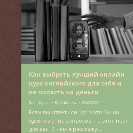
Как выбрать лучший онлайн-
курс английского для себя и
не попасть на деньги
Блог
,
Курсы
By
Valentina
29.02.2024
Если вы ответили “да” хотя бы на
один из этих вопросов, то этот пост
для вас. В нем я расскажу…