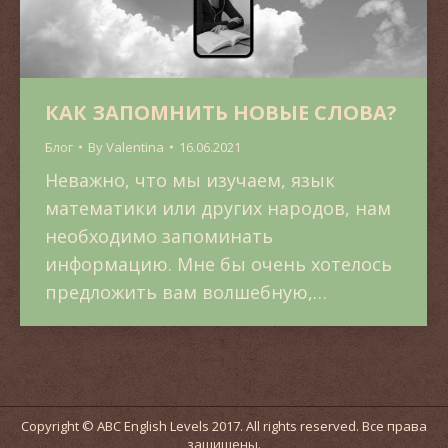
КАК ЗАПОМНИТЬ НОВЫЕ СЛОВА?
Блог
By
Valentina
16.06.2021
Неважно, что мы изучаем, язык
математики или других народов, нам
необходимо запоминать
информацию. Мне бы очень хотелось
предложить вам волшебную,…
Copyright © ABC English Levels 2017. All rights reserved. Все права
защищены.