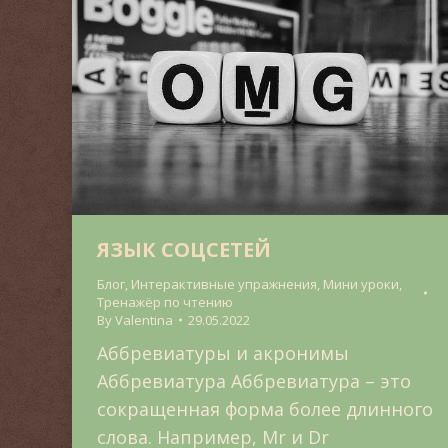
ЯЗЫК СОЦСЕТЕЙ
Блог
,
Интерактивные упражнения
,
Мини уроки
,
Тренажёр по чтению
By
Valentina
29.05.2022
Аббревиатуры и акронимы
Аббревиатура Аббревиатура – это
сокращенная форма более длинного
слова. Например, Mr и Dr