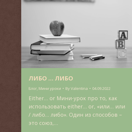
ЛИБО … ЛИБО
Блог
,
Мини уроки
By
Valentina
04.09.2022
Either… or Мини-урок про то, как
использовать either… or, «или… или
/ либо… либо». Один из способов –
это союз,…