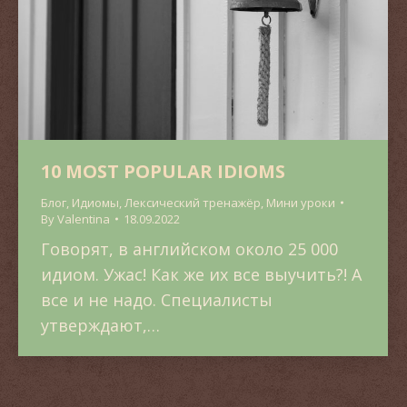
10 MOST POPULAR IDIOMS
Блог
,
Идиомы
,
Лексический тренажёр
,
Мини уроки
By
Valentina
18.09.2022
Говорят, в английском около 25 000
идиом. Ужас! Как же их все выучить?! А
все и не надо. Специалисты
утверждают,…