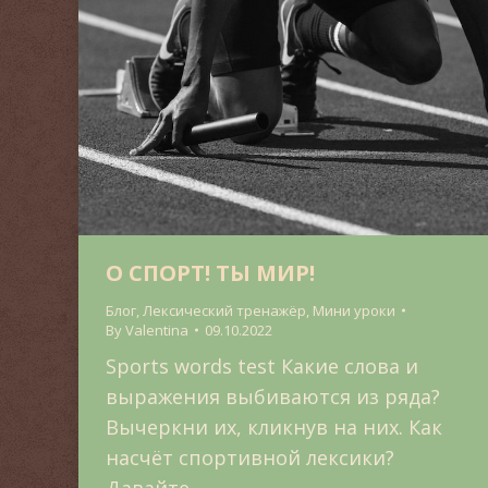
О СПОРТ! ТЫ МИР!
Блог
,
Лексический тренажёр
,
Мини уроки
By
Valentina
09.10.2022
Sports words test Какие слова и
выражения выбиваются из ряда?
Вычеркни их, кликнув на них. Как
насчёт спортивной лексики?
Давайте…