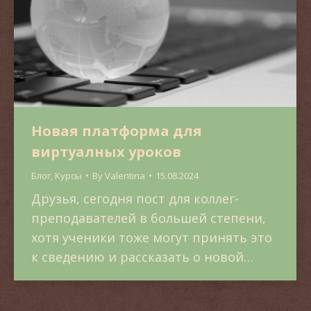
Новая платформа для
виртуалных уроков
Блог
,
Курсы
By
Valentina
15.08.2024
Друзья, сегодня пост для коллег-
преподавателей в большей степени,
хотя ученики тоже могут принять это
к сведению и рассказать о новой…