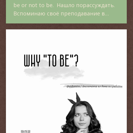
be or not to be. Нашло порассуждать.
Вспоминаю своё преподавание в…