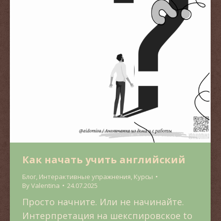
Как начать учить английский
Блог
,
Интерактивные упражнения
,
Курсы
By
Valentina
24.07.2025
Просто начните. Или не начинайте.
Интерпретация на шекспировское to