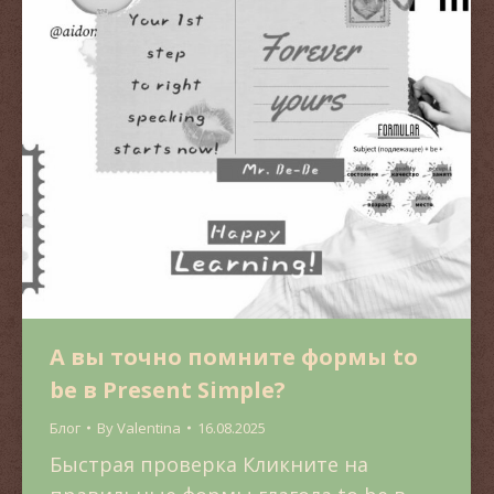
А вы точно помните формы to
be в Present Simple?
Блог
By
Valentina
16.08.2025
Быстрая проверка Кликните на