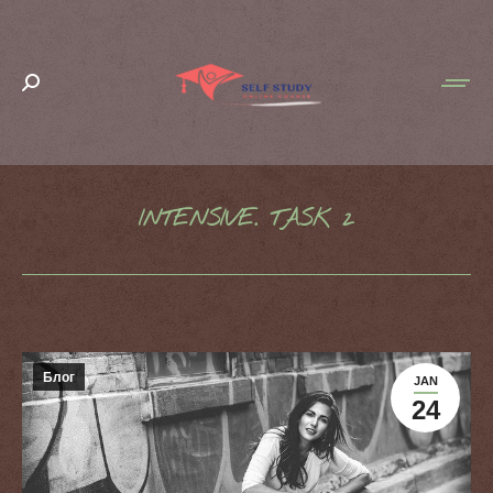
Search:
INTENSIVE. TASK 2
You are here:
Блог
JAN
24