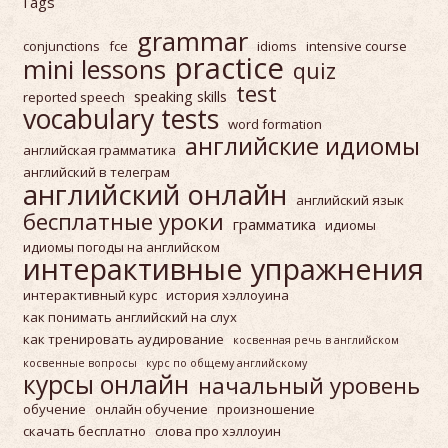
Tags
grammar
conjunctions
fce
idioms
intensive course
practice
mini lessons
quiz
test
speaking skills
reported speech
vocabulary tests
word formation
английские идиомы
английская грамматика
английский в телеграм
английский онлайн
английский язык
бесплатные уроки
грамматика
идиомы
идиомы погоды на английском
интерактивные упражнения
интерактивный курс
история хэллоуина
как понимать английский на слух
как тренировать аудирование
косвенная речь в английском
косвенные вопросы
курс по общему английскому
курсы онлайн
начальный уровень
обучение
онлайн обучение
произношение
скачать бесплатно
слова про хэллоуин