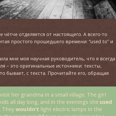
 чётче отделяется от настоящего. А всего-то
итая простого прошедшего времени: “used to” и
рила мне моя научная руководитель, что я всегда
ля – это оригинальные источники: тексты,
сто бывает, с текста. Прочитайте его, обращая
visit her grandma in a small village. The girl
kids all day long, and in the evenings she
used
s. They
wouldn’t
light electric lamps in the