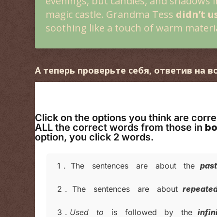
evenings, but candles, and shadows 
magic castle. Grandma Tess
didn’t u
soothing like a touch of warm materia
А теперь проверьте себя, ответив на 