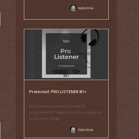
₽2,799.00
Valentina
₽2,379.00
Protected: PRO LISTENER B1+
https://www.youtube.com/watch?
v=yQ_Nvnj1XCY Watch the video and get to
know some things...
Valentina