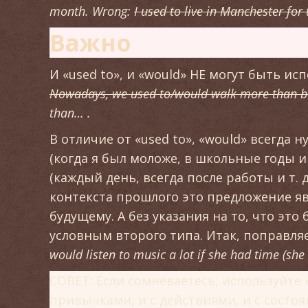
month. Wrong:
I used to live in Manchester for 
Важно
И «used to», и «would» НЕ могут быть и
Nowadays, we used to/would walk more than b
than… .
В отличие от «used to», «would» всегда
(когда я был моложе, в школьные годы и
(каждый день, всегда после работы и т. д
контекста прошлого это предложение яв
будущему. А без указания на то, что эт
условным второго типа. Итак, поправля
would listen to music a lot if she had time (sh
СОВЕТ: Если сомневаетесь, используйте «
привычками, и с действиями, и с состо