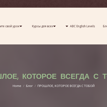
для всех
ABC English Levels
Блог
Преподаватель и авт
те свой урок
Курсы для всех
ABC English Levels
Бл
ЛОЕ, КОТОРОЕ ВСЕГДА С 
You are here:
Home
Блог
ПРОШЛОЕ, КОТОРОЕ ВСЕГДА С ТОБОЙ