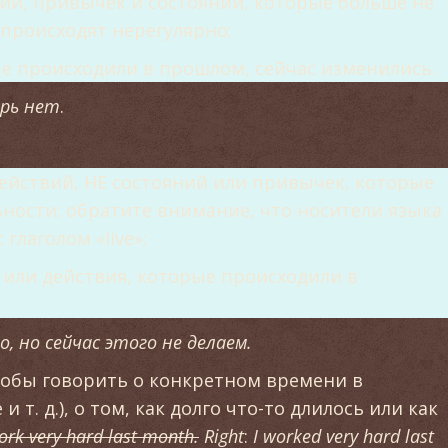
ий, привычек и состояний, которые больше не
происходят нерегулярно;
е происходили в прошлом, сейчас изменились.
ерь нет
.
ействий, НЕ состояний или привычек, которые
ности; обратите внимание, что носители языка
глаголом «live»;
 или действия, которые происходили в
 но сейчас этого не делаем.
чтобы говорить о конкретном времени в
 т. д.), о том, как долго что-то длилось или как
ork very hard last month.
Right
:
I worked very hard last