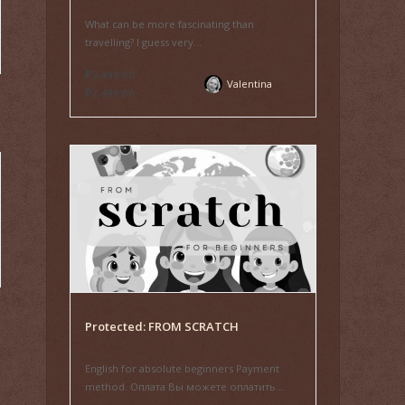
What can be more fascinating than
travelling? I guess very...
₽3,499.00
Valentina
₽2,499.00
Protected: FROM SCRATCH
English for absolute beginners Payment
method. Оплата Вы можете оплатить...