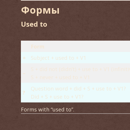
Формы
Used to
Form
+
Subject + used to + V1
S + did not (didn’t) + use to + V1 (infiniti
–
S + never + used to + V1
Question word + did + S + use to + V1?
?
Did + S + use to + V1?
Forms with “used to”.