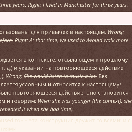
three years.
Right: I lived in Manchester for three years.
спользованы для привычек в настоящем.
Wrong:
efore.
Right: At that time, we used to /would walk more
 нуждается в контексте, отсылающем к прошлому
 т. д.) и указании на повторяющееся действие
.).
Wrong:
She would listen to music a lot.
Без
ляется условным и относится к настоящему/
о было повторяющееся действие, оно становится
ем и говорим:
When she was younger (the context), she
e repeated it when she had time).
used to» – эта конструкция дружит со всеми: и с
яниями.