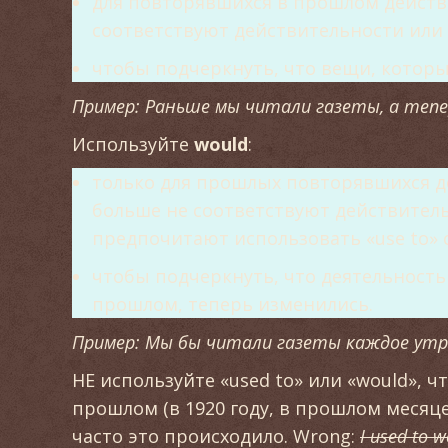
для повторявшихся в прошлом действ
соответствуют действительности или 
чтобы подчеркнуть, что вещи, которы
Пример: Раньше мы читали газеты, а теп
Используйте
would
:
только для прошлых повторявшихся д
больше не соответствуют действитель
предпочитают использовать «use to» с 
чтобы подчеркнуть, что деятельность
прошлом, теперь изменились.
Пример: Мы бы читали газеты каждое утро,
НЕ используйте «used to» или «would», 
прошлом (в 1920 году, в прошлом месяце и
часто это происходило. Wrong:
I used to w