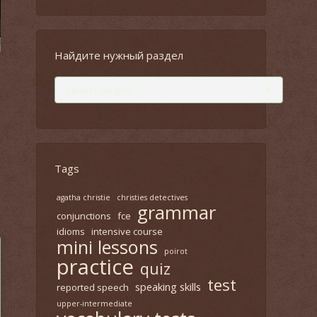
Найдите нужный раздел
Найдите
нужный
раздел
Tags
agatha christie
christies detectives
grammar
conjunctions
fce
idioms
intensive course
mini lessons
poirot
practice
quiz
test
speaking skills
reported speech
upper-intermediate