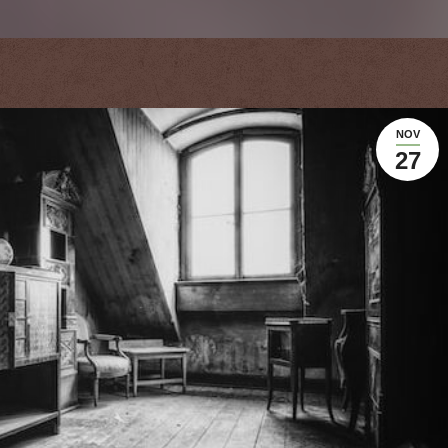
NOV
27