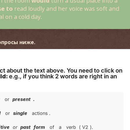
in the room
would
turn a usual place into a
se to
read loudly and her voice was soft and
l on a cold day.
вопросы ниже.