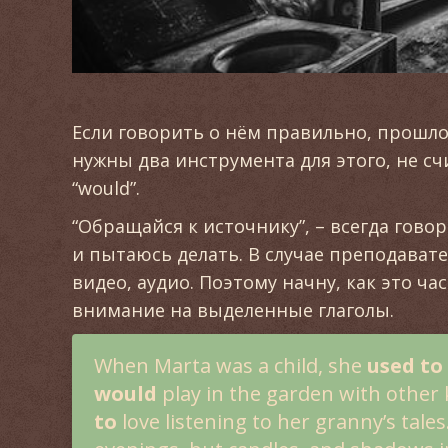
Если говорить о нём правильно, прошлое
нужны два инструмента для этого, не сч
“would”.
“Обращайся к источнику”, – всегда гово
и пытаюсь делать. В случае преподавате
видео, аудио. Поэтому начну, как это ча
внимание на выделенные глаголы.
When Marta was a child, she
used to
would
play in the garden with other 
to
love listening to her granny’s tale