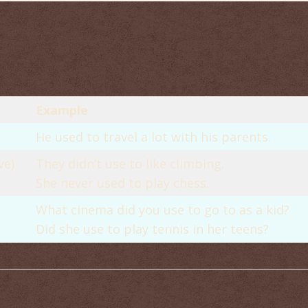
Example
He used to travel a lot with his parents.
ve)
They didn’t use to like climbing.
She never used to play chess.
What cinema did you use to go to as a kid?
Did she use to play tennis in her teens?