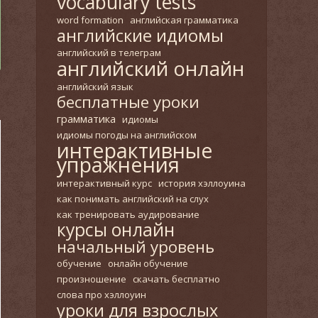
vocabulary tests
word formation
английская грамматика
английские идиомы
английский в телеграм
английский онлайн
английский язык
бесплатные уроки
грамматика
идиомы
идиомы погоды на английском
интерактивные
упражнения
интерактивный курс
история хэллоуина
как понимать английский на слух
как тренировать аудирование
курсы онлайн
начальный уровень
обучение
онлайн обучение
произношение
скачать бесплатно
слова про хэллоуин
уроки для взрослых