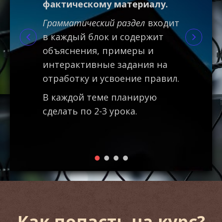
фактическому материалу.
почту 
ч не
которы
Грамматический раздел
входит
просы
обратн
в каждый блок и содержит
очту
голосо
объяснения, примеры и
.com
интерактивные задания на
отработку и усвоение правил.
В каждой теме планирую
сделать по 2-3 урока.
Как попасть на курс?