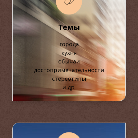
Темы
города
кухня
обычаи
достопримечательности
стереотипы
и др.