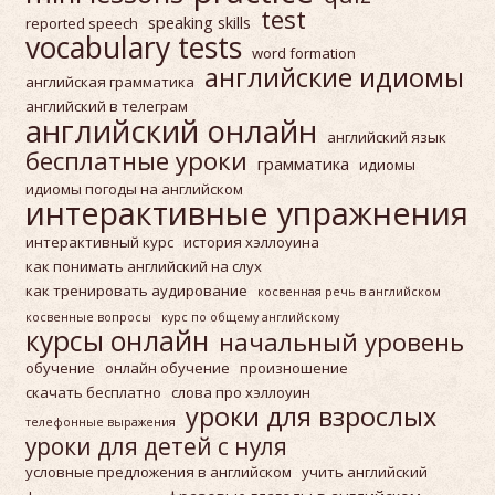
test
speaking skills
reported speech
vocabulary tests
word formation
английские идиомы
английская грамматика
английский в телеграм
английский онлайн
английский язык
бесплатные уроки
грамматика
идиомы
идиомы погоды на английском
интерактивные упражнения
интерактивный курс
история хэллоуина
как понимать английский на слух
как тренировать аудирование
косвенная речь в английском
косвенные вопросы
курс по общему английскому
курсы онлайн
начальный уровень
обучение
онлайн обучение
произношение
скачать бесплатно
слова про хэллоуин
уроки для взрослых
телефонные выражения
уроки для детей с нуля
условные предложения в английском
учить английский