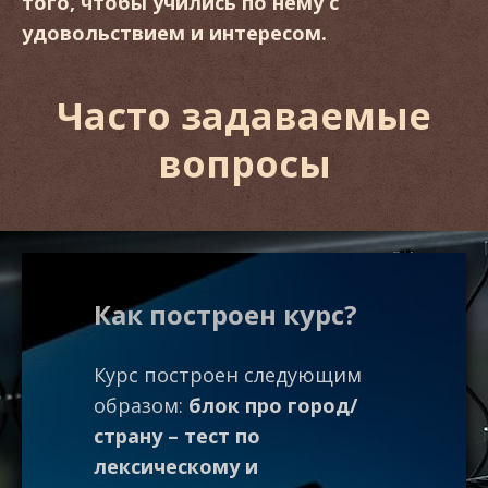
того, чтобы учились по нему с
удовольствием и интересом.
Часто задаваемые
вопросы
Как построен курс?
Как 
зада
Курс построен следующим
образом:
блок про город/
ппа.
Прове
страну – тест по
дут в
голосо
лексическому и
ей
свою з