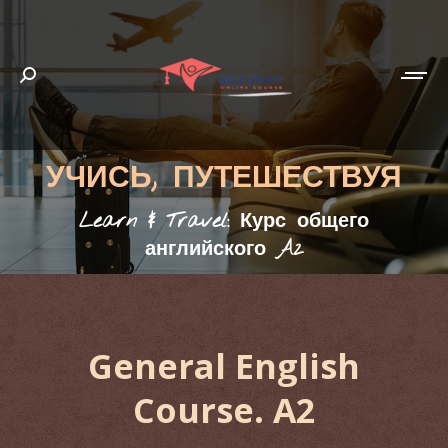
Search:
УЧИСЬ, ПУТЕШЕСТВУЯ
You are here:
Learn & Travel: Курс общего
английского A2
General English
Course. А2