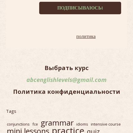
Терпеть не можем спам!
Наша
политика
.
Выбрать курс
abcenglishlevels@gmail.com
Политика конфиденциальности
Tags
grammar
conjunctions
fce
idioms
intensive course
practice
mini lessons
quiz