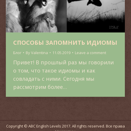
СПОСОБЫ ЗАПОМНИТЬ ИДИОМЫ
Блог
By
Valentina
11.05.2019
Leave a comment
Привет! В прошлый раз мы говорили
о том, что такое идиомы и как
совладать с ними. Сегодня мы
рассмотрим более…
Copyright © ABC English Levels 2017. All rights reserved. Все права