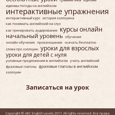
идиомы погоды на английском
интерактивные упражнения
интерактивный курс
история хэллоуина
как понимать английский на слух
курсы онлайн
как тренировать аудирование
начальный уровень
обучение
онлайн обучение
произношение
скачать бесплатно
уроки для взрослых
слова про хэллоуин
уроки для детей с нуля
условные предложения в английском
учить английский
фразовые глаголы в английском
фразовые глаголы
хэллоуин
Записаться на урок
Copyright © ABC English Levels 2017. All rights reserved. Все права