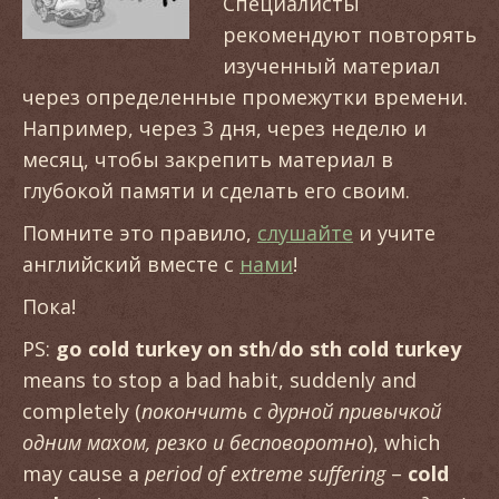
Специалисты
рекомендуют повторять
изученный материал
через определенные промежутки времени.
Например, через 3 дня, через неделю и
месяц, чтобы закрепить материал в
глубокой памяти и сделать его своим.
Помните это правило,
слушайте
и учите
английский вместе с
нами
!
Пока!
PS:
go
cold
turkey
on
sth
/
do
sth
cold
turkey
means to stop a bad habit, suddenly and
completely (
покончить с дурной привычкой
одним махом, резко и бесповоротно
), which
may cause a
period
of
extreme
suffering
–
cold