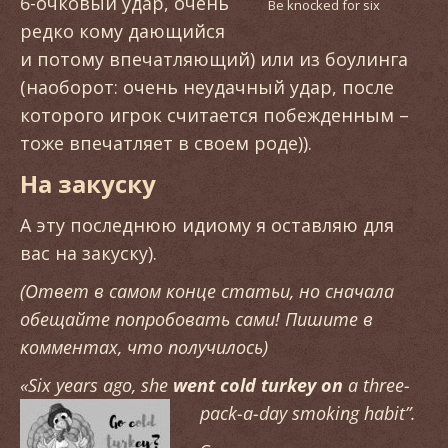
6-очковый удар, очень
Be knocked for six
редко кому дающийся
и потому впечатляющий) или из боулинга
(наоборот: очень неудачный удар, после
которого игрок считается побежденным –
тоже впечатляет в своем роде)).
На закуску
А эту последнюю идиому я оставляю для
вас на закуску).
(Ответ в самом конце статьи, но сначала
обещайте попробовать сами! Пишите в
комментах, что получилось)
«Six years ago, she
went cold turkey
on
a three-
pack-a-day smoking habit”.