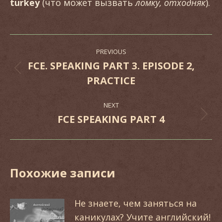
turkey
(что может вызвать
ломку, отходняк
).
Post
PREVIOUS
navigation
FCE. SPEAKING PART 3. EPISODE 2,
Previous
PRACTICE
post:
NEXT
FCE SPEAKING PART 4
Next
post:
Похожие записи
Не знаете, чем заняться на
каникулах? Учите английский!