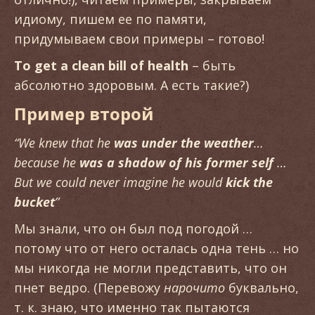
идиому, пишем ее по памяти,
придумываем свои примеры – готово!
To get a clean bill of health
– быть
абсолютно здоровым. А есть такие?)
Пример второй
“We knew that he
was under the weather
…
because he
was a shadow of his former self
…
But we could never imagine he would
kick the
bucket
”
Мы знали, что он был под погодой …
потому что от него осталась одна тень … но
мы никогда не могли представить, что он
пнет ведро. (Перевожу
нарочито
буквально,
т. к. знаю, что именно так пытаются