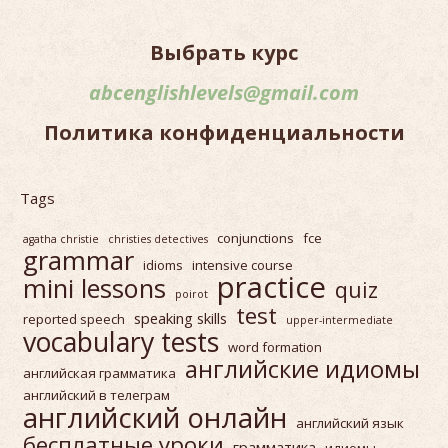
Выбрать курс
abcenglishlevels@gmail.com
Политика конфиденциальности
Tags
conjunctions
fce
agatha christie
christies detectives
grammar
idioms
intensive course
practice
mini lessons
quiz
poirot
test
speaking skills
reported speech
upper-intermediate
vocabulary tests
word formation
английские идиомы
английская грамматика
английский в телеграм
английский онлайн
английский язык
бесплатные уроки
грамматика
идиомы