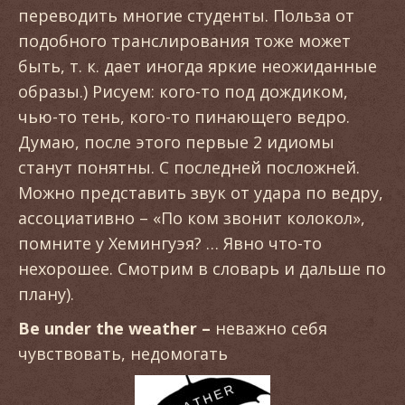
переводить многие студенты. Польза от
подобного транслирования тоже может
быть, т. к. дает иногда яркие неожиданные
образы.) Рисуем: кого-то под дождиком,
чью-то тень, кого-то пинающего ведро.
Думаю, после этого первые 2 идиомы
станут понятны. С последней посложней.
Можно представить звук от удара по ведру,
ассоциативно – «По ком звонит колокол»,
помните у Хемингуэя? … Явно что-то
нехорошее. Смотрим в словарь и дальше по
плану).
Be
under
the
weather
–
неважно себя
чувствовать, недомогать