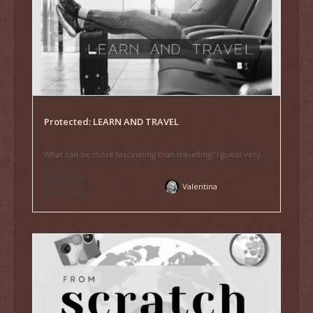
Protected: LEARN AND TRAVEL
What can be more fascinating than travelling? I guess very...
₽3,499.00
Valentina
₽2,499.00