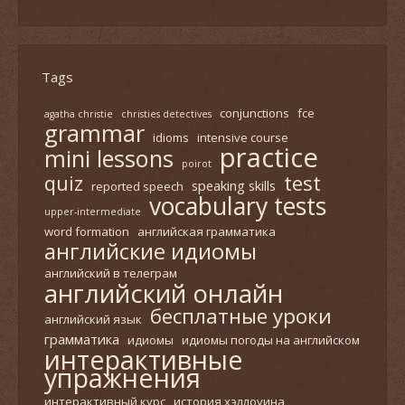
раздел
Tags
conjunctions
fce
agatha christie
christies detectives
grammar
idioms
intensive course
practice
mini lessons
poirot
test
quiz
speaking skills
reported speech
vocabulary tests
upper-intermediate
word formation
английская грамматика
английские идиомы
английский в телеграм
английский онлайн
бесплатные уроки
английский язык
грамматика
идиомы
идиомы погоды на английском
интерактивные
упражнения
интерактивный курс
история хэллоуина