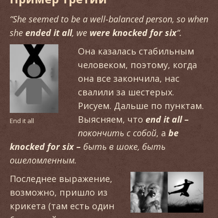
“She seemed to be a well-balanced person, so when
she
ended it all
, we
were knocked for six
“.
Она казалась стабильным
человеком, поэтому, когда
она все закончила, нас
свалили за шестерых.
Рисуем. Дальше по пунктам.
Выясняем, что
end
it
all
–
End it all
покончить с собой
, а
be
knocked
for
six
–
быть в шоке, быть
ошеломленным.
Последнее выражение,
возможно, пришло из
крикета (там есть один