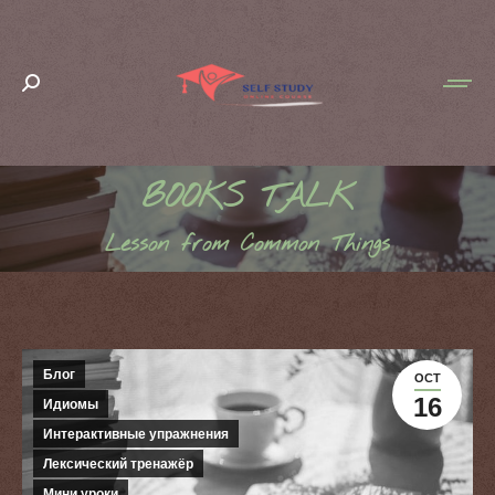
Search:
BOOKS TALK
You are here:
Lesson from Common Things
Блог
OCT
16
Идиомы
Интерактивные упражнения
Лексический тренажёр
Мини уроки