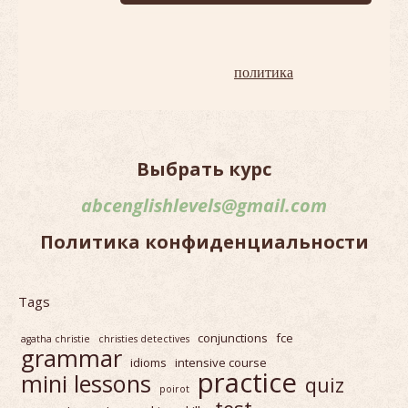
Терпеть не можем спам!
Наша
политика
.
Выбрать курс
abcenglishlevels@gmail.com
Политика конфиденциальности
Tags
conjunctions
fce
agatha christie
christies detectives
grammar
idioms
intensive course
practice
mini lessons
quiz
poirot