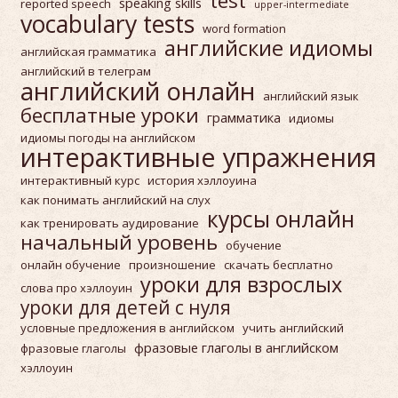
test
speaking skills
reported speech
upper-intermediate
vocabulary tests
word formation
английские идиомы
английская грамматика
английский в телеграм
английский онлайн
английский язык
бесплатные уроки
грамматика
идиомы
идиомы погоды на английском
интерактивные упражнения
интерактивный курс
история хэллоуина
как понимать английский на слух
курсы онлайн
как тренировать аудирование
начальный уровень
обучение
онлайн обучение
произношение
скачать бесплатно
уроки для взрослых
слова про хэллоуин
уроки для детей с нуля
условные предложения в английском
учить английский
фразовые глаголы в английском
фразовые глаголы
хэллоуин