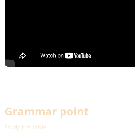
Подпишитесь на мою рассылку
Keep yourself posted!
!
Подпишитесь на наши новости
Бесплатные уроки, курсы со
скидками, интерактивные
упражнения и подсказки в
помощь для изучения
английского.
Grammar point
Study the table.