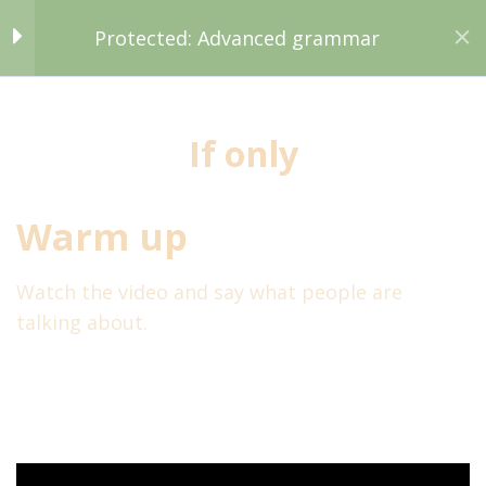
Protected: Advanced grammar
Search:
Parts of speech
1
If only
Word order
1
Protected: Advanced grammar
Warm up
You are here:
Conditionals
1
Watch the video and say what people are
talking about.
If only
50 Minutes
Home
All Courses
General
Advanced