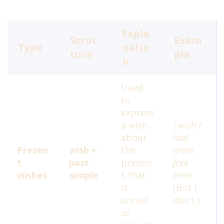
Терпеть не можем спам!
Наша
политика
.
Expla
Struc
Exam
Type
natio
ture
ple
n
Выбрать курс
abcenglishlevels@gmail.com
Used
to
Политика конфиденциальности
express
a wish
I wish I
about
had
Tags
Presen
wish +
the
more
conjunctions
fce
agatha christie
christies detectives
t
past
presen
free
grammar
idioms
intensive course
wishes
simple
t that
time.
practice
mini lessons
quiz
is
(But I
poirot
test
speaking skills
unreal
don’t.)
reported speech
upper-intermediate
vocabulary tests
or
word formation
английские идиомы