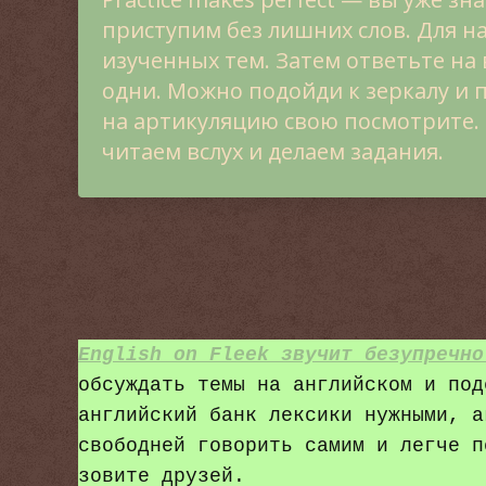
приступим без лишних слов. Для н
изученных тем. Затем ответьте на 
одни. Можно подойди к зеркалу и п
на артикуляцию свою посмотрите. Т
читаем вслух и делаем задания.
English on Fleek звучит безупречно
обсуждать темы на английском и под
английский банк лексики нужными, а
свободней говорить самим и легче п
зовите друзей.