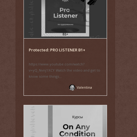
Protected: PRO LISTENER B1+
https://www.youtube.com/watch?
v=yQ_Nvnj1XCY Watch the video and get to
know some things...
Valentina