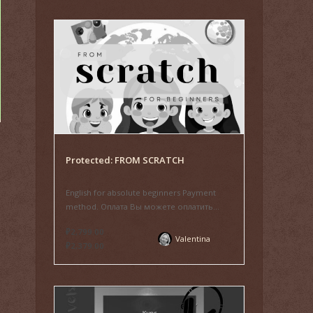
Protected: FROM SCRATCH
English for absolute beginners Payment
method. Оплата Вы можете оплатить...
₽2,799.00
Valentina
₽2,379.00