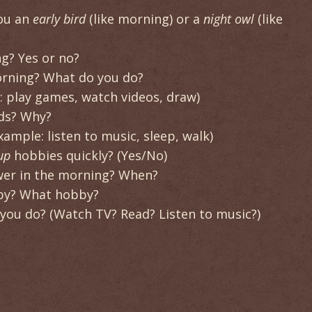
you an
early bird
(like morning) or a
night owl
(like
g? Yes or no?
orning? What do you do?
: play games, watch videos, draw)
ds? Why?
xample: listen to music, sleep, walk)
up
hobbies quickly? (Yes/No)
wer in the morning? When?
bby? What hobby?
you do? (Watch TV? Read? Listen to music?)