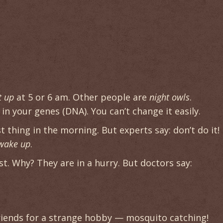
t up
at 5 or 6 am. Other people are
night owls
.
s in your genes (DNA). You can’t change it easily.
t thing in the morning. But experts say: don’t do it!
wake up
.
t. Why? They are in a hurry. But doctors say:
iends for a strange hobby — mosquito catching!