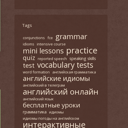
раздел
Tags
grammar
conjunctions
fce
idioms
intensive course
practice
mini lessons
quiz
speaking skills
reported speech
vocabulary tests
test
word formation
английская грамматика
английские идиомы
английский в телеграм
английский онлайн
английский язык
бесплатные уроки
грамматика
идиомы
идиомы погоды на английском
интерактивные