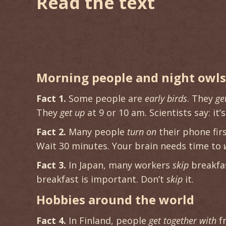
Read the text
Morning people and night owls
Fact 1.
Some people are
early birds
. They
ge
They
get up
at 9 or 10 am. Scientists say: it’
Fact 2.
Many people
turn on
their phone firs
Wait 30 minutes. Your brain needs time to
Fact 3.
In Japan, many workers
skip
breakfas
breakfast is important. Don’t
skip
it.
Hobbies around the world
Fact 4.
In Finland, people
get together with
fr