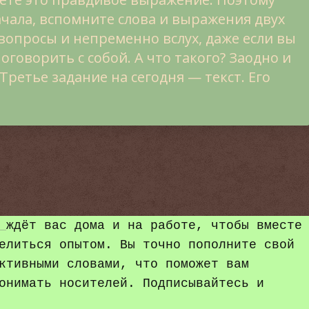
ачала, вспомните слова и выражения двух
вопросы и непременно вслух, даже если вы
оговорить с собой. А что такого? Заодно и
ретье задание на сегодня — текст. Его
ждёт вас дома и на работе, чтобы вместе 
елиться опытом. Вы точно пополните свой 
ктивными словами, что поможет вам 
онимать носителей. Подписывайтесь и 