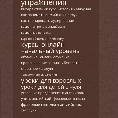
упражнения
интерактивный курс
история хэллоуина
как понимать английский на слух
как тренировать аудирование
косвенная речь в английском
косвенные вопросы
курс по общему английскому
курсы онлайн
начальный уровень
обучение
онлайн обучение
произношение
скачать бесплатно
слова про хэллоуин
телефонные выражения
уроки для взрослых
уроки для детей с нуля
условные предложения в английском
учить английский
фразовые глаголы
фразовые глаголы в английском
хэллоуин