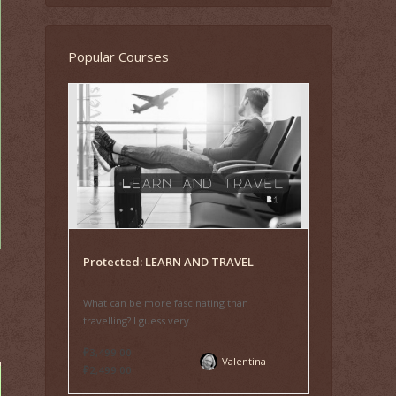
Popular Courses
Protected: LEARN AND TRAVEL
What can be more fascinating than
travelling? I guess very...
₽3,499.00
Valentina
₽2,499.00