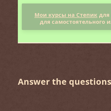
Мои курсы на Степик
для
для самостоятельного и
Answer the question