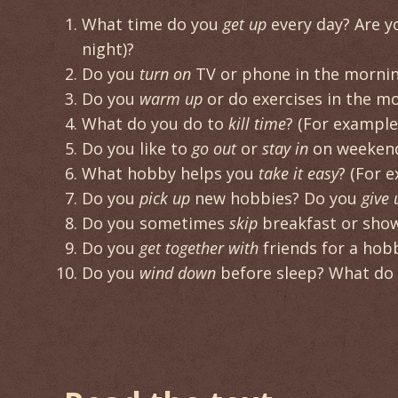
What time do you
get up
every day? Are 
night)?
Do you
turn on
TV or phone in the mornin
Do you
warm up
or do exercises in the m
What do you do to
kill time
? (For example
Do you like to
go out
or
stay in
on weeken
What hobby helps you
take it easy
? (For e
Do you
pick up
new hobbies? Do you
give 
Do you sometimes
skip
breakfast or sho
Do you
get together with
friends for a ho
Do you
wind down
before sleep? What do 