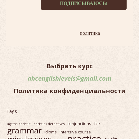
Терпеть не можем спам!
Наша
политика
.
Выбрать курс
abcenglishlevels@gmail.com
Политика конфиденциальности
Tags
conjunctions
fce
agatha christie
christies detectives
grammar
idioms
intensive course
practice