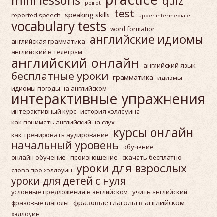
mini lessons
quiz
poirot
test
speaking skills
reported speech
upper-intermediate
vocabulary tests
word formation
английские идиомы
английская грамматика
английский в телеграм
английский онлайн
английский язык
бесплатные уроки
грамматика
идиомы
идиомы погоды на английском
интерактивные упражнения
интерактивный курс
история хэллоуина
как понимать английский на слух
курсы онлайн
как тренировать аудирование
начальный уровень
обучение
онлайн обучение
произношение
скачать бесплатно
уроки для взрослых
слова про хэллоуин
уроки для детей с нуля
условные предложения в английском
учить английский
фразовые глаголы в английском
фразовые глаголы
хэллоуин