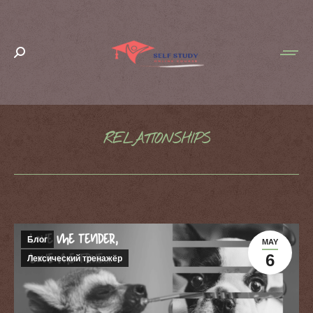
Search:
RELATIONSHIPS
You are here:
Блог
MAY
6
Лексический тренажёр