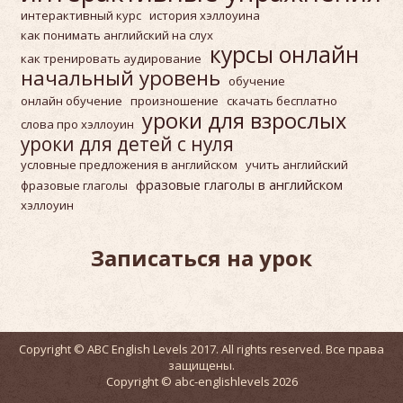
интерактивный курс
история хэллоуина
как понимать английский на слух
курсы онлайн
как тренировать аудирование
начальный уровень
обучение
онлайн обучение
произношение
скачать бесплатно
уроки для взрослых
слова про хэллоуин
уроки для детей с нуля
условные предложения в английском
учить английский
фразовые глаголы в английском
фразовые глаголы
хэллоуин
Записаться на урок
Copyright © ABC English Levels 2017. All rights reserved. Все права
защищены.
Copyright © abc-englishlevels 2026