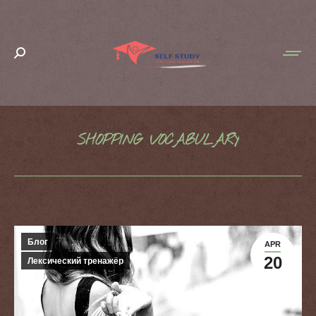
Search:
SHOPPING VOCABULARY
You are here:
Блог
APR
20
Лексический тренажёр