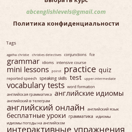
abcenglishlevels@gmail.com
Политика конфиденциальности
Tags
conjunctions
fce
agatha christie
christies detectives
grammar
idioms
intensive course
practice
mini lessons
quiz
poirot
test
speaking skills
reported speech
upper-intermediate
vocabulary tests
word formation
английские идиомы
английская грамматика
английский в телеграм
английский онлайн
английский язык
бесплатные уроки
грамматика
идиомы
идиомы погоды на английском
интерактивные упражнения