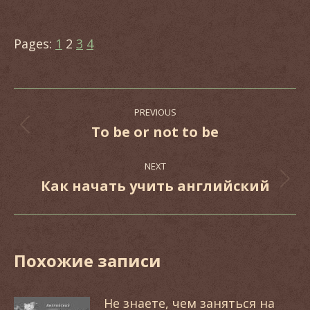
Pages:
1
2
3
4
Post
PREVIOUS
navigation
To be or not to be
Previous
post:
NEXT
Как начать учить английский
Next
post:
Похожие записи
Не знаете, чем заняться на