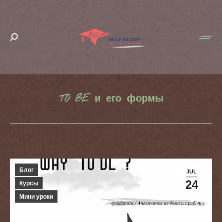
Search:
TO BE и его формы
You are here:
Блог
JUL
24
Курсы
Мини уроки