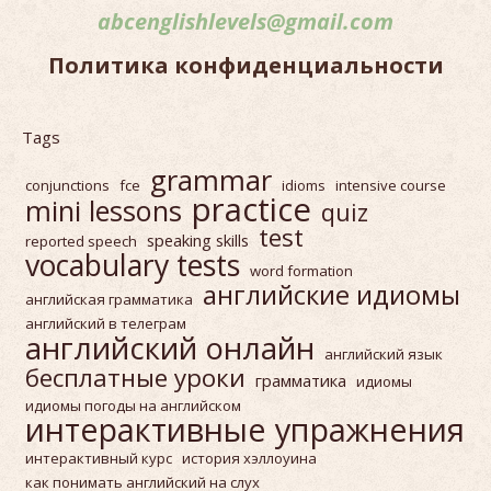
abcenglishlevels@gmail.com
Политика конфиденциальности
Tags
grammar
conjunctions
fce
idioms
intensive course
practice
mini lessons
quiz
test
speaking skills
reported speech
vocabulary tests
word formation
английские идиомы
английская грамматика
английский в телеграм
английский онлайн
английский язык
бесплатные уроки
грамматика
идиомы
идиомы погоды на английском
интерактивные упражнения
интерактивный курс
история хэллоуина
как понимать английский на слух