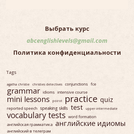
Выбрать курс
abcenglishlevels@gmail.com
Политика конфиденциальности
Tags
conjunctions
fce
agatha christie
christies detectives
grammar
idioms
intensive course
practice
mini lessons
quiz
poirot
test
speaking skills
reported speech
upper-intermediate
vocabulary tests
word formation
английские идиомы
английская грамматика
английский в телеграм