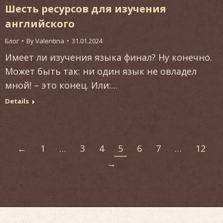
Шесть ресурсов для изучения
английского
Блог
By
Valentina
31.01.2024
Имеет ли изучения языка финал? Ну конечно.
Может быть так: ни один язык не овладел
мной! – это конец. Или:…
Details
←
1
…
3
4
5
6
7
…
12
→