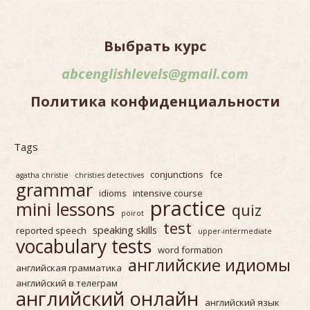
Выбрать курс
abcenglishlevels@gmail.com
Политика конфиденциальности
Tags
conjunctions
fce
agatha christie
christies detectives
grammar
idioms
intensive course
practice
mini lessons
quiz
poirot
test
speaking skills
reported speech
upper-intermediate
vocabulary tests
word formation
английские идиомы
английская грамматика
английский в телеграм
английский онлайн
английский язык