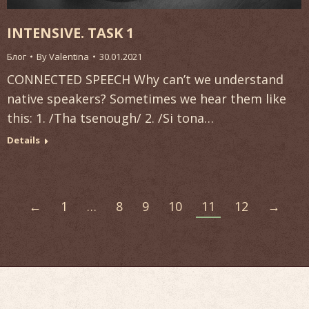
INTENSIVE. TASK 1
Блог
By
Valentina
30.01.2021
CONNECTED SPEECH Why can’t we understand
native speakers? Sometimes we hear them like
this: 1. /Tha tsenough/ 2. /Si tona…
Details
←
1
…
8
9
10
11
12
→