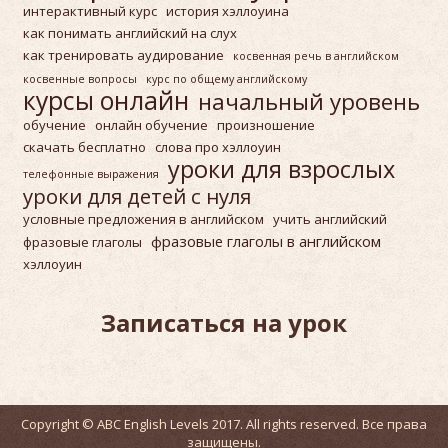
интерактивный курс
история хэллоуина
как понимать английский на слух
как тренировать аудирование
косвенная речь в английском
косвенные вопросы
курс по общему английскому
курсы онлайн
начальный уровень
обучение
онлайн обучение
произношение
скачать бесплатно
слова про хэллоуин
уроки для взрослых
телефонные выражения
уроки для детей с нуля
условные предложения в английском
учить английский
фразовые глаголы в английском
фразовые глаголы
хэллоуин
Записаться на урок
Copyright © ABC English Levels 2017. All rights reserved. Все права
защищены.