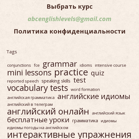
Выбрать курс
abcenglishlevels@gmail.com
Политика конфиденциальности
Tags
grammar
conjunctions
fce
idioms
intensive course
practice
mini lessons
quiz
test
speaking skills
reported speech
vocabulary tests
word formation
английские идиомы
английская грамматика
английский в телеграм
английский онлайн
английский язык
бесплатные уроки
грамматика
идиомы
идиомы погоды на английском
интерактивные упражнения