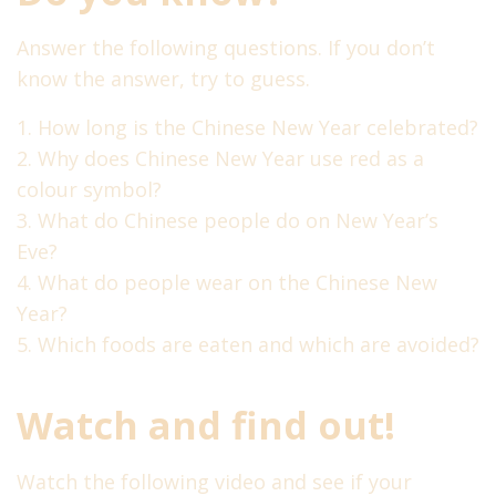
Answer the following questions. If you don’t
Back to the future.
2
know the answer, try to guess.
Подпишитесь на мою рассылку
Grammar: Ways of
expressing future
How long is the Chinese New Year celebrated?
Keep yourself posted!
Why does Chinese New Year use red as a
colour symbol?
!
Подпишитесь на наши новости
Test 1
2
Бесплатные уроки, курсы со
What do Chinese people do on New Year’s
скидками, интерактивные
Eve?
упражнения и подсказки в
Art and music
2
What do people wear on the Chinese New
помощь для изучения
английского.
Year?
Which foods are eaten and which are avoided?
Holidays
2
Watch and find out!
Winter holidays.
Christmas around the
Watch the following video and see if your
world